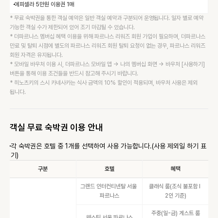
에피셀라 5만원 이용권 1매
* 
무료 숙박권을 통한 객실 예약은 일반 객실 예약과 구분되어 운영됩니다. 일자 별로 예약 
가능한 객실 수가 제한되어 있어 조기 마감될 수 있습니다.
* 
더파르나스 멤버십 혜택 이용을 위해 파르나스 리워즈 회원 가입이 필요하며, 더파르나스 
만료 및 탈퇴 시점에 별도의 파르나스 리워즈 회원 탈퇴 요청이 없는 경우, 파르나스 리워즈 
회원 자격은 유지됩니다.
* 
모바일 바우처 이용 시, 더파르나스 모바일 앱 -> 나의 멤버십 화면 -> 바우처 [사용하기] 
버튼을 통해 이용 조건들을 반드시 참고해 주시기 바랍니다.
* 
히노츠키의 스시 카네사카는 식사 금액의 10% 할인이 적용되며, 바우처 사용은 제외 
됩니다.
객실 무료 숙박권 이용 안내
각 숙박권은 호텔 중 1개를 선택하여 사용 가능합니다.(사용 제외일 하기 표
기)
구분
호텔
혜택
그랜드 인터컨티넨탈 서울 
클래식 룸(조식 불포함 I 
파르나스
2인 기준)
주중(일-금) 게스트 룸
웨스틴 서울 파르나스