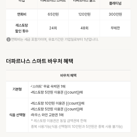
타입
더파르나스 스마트
더파르나스 골드
플래티넘
연회비
65만원
120만원
300만원
레스토랑

24회
48회
무제한
할인 횟수
연회비는 세금 포함가이며, 유효기간은 가입일로부터 1년입니다.
더파르나스 스마트 바우처 혜택
바우처 혜택
‘스마트’ 무료 숙박권 1매
기본형
레스토랑 5만원 이용권 {{count}}매
레스토랑 10만원 이용권 {{count}}매
레스토랑 5만원 이용권 {{count}}매
식음 선택형
하우스 와인 교환권 1매
* 레스토랑 이용권은 동일 금액권에 한해

중복 사용가능(식음 선택형의 10만원과 5만원은 중복 사용 불가능)