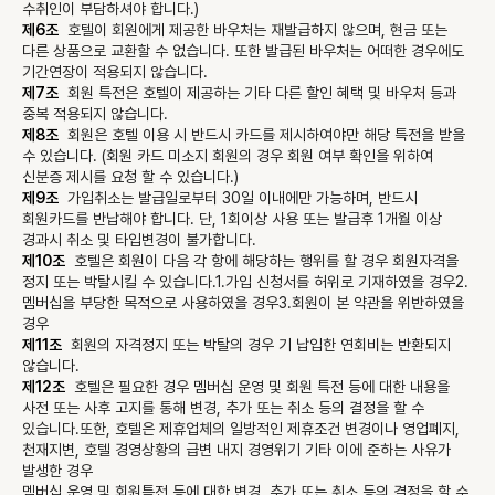
수취인이 부담하셔야 합니다.)
제6조
호텔이 회원에게 제공한 바우처는 재발급하지 않으며, 현금 또는 
다른 상품으로 교환할 수 없습니다. 또한 발급된 바우처는 어떠한 경우에도 
기간연장이 적용되지 않습니다.
제7조
회원 특전은 호텔이 제공하는 기타 다른 할인 혜택 및 바우처 등과 
중복 적용되지 않습니다.
제8조
회원은 호텔 이용 시 반드시 카드를 제시하여야만 해당 특전을 받을 
수 있습니다. (회원 카드 미소지 회원의 경우 회원 여부 확인을 위하여 
신분증 제시를 요청 할 수 있습니다.)
제9조
가입취소는 발급일로부터 30일 이내에만 가능하며, 반드시 
회원카드를 반납해야 합니다. 단, 1회이상 사용 또는 발급후 1개월 이상 
경과시 취소 및 타입변경이 불가합니다.
제10조
호텔은 회원이 다음 각 항에 해당하는 행위를 할 경우 회원자격을 
정지 또는 박탈시킬 수 있습니다.
1.가입 신청서를 허위로 기재하였을 경우
2.
멤버십을 부당한 목적으로 사용하였을 경우
3.회원이 본 약관을 위반하였을 
경우
제11조
회원의 자격정지 또는 박탈의 경우 기 납입한 연회비는 반환되지 
않습니다.
제12조
호텔은 필요한 경우 멤버십 운영 및 회원 특전 등에 대한 내용을 
사전 또는 사후 고지를 통해 변경, 추가 또는 취소 등의 결정을 할 수 
있습니다.
또한, 호텔은 제휴업체의 일방적인 제휴조건 변경이나 영업폐지, 
천재지변, 호텔 경영상황의 급변 내지 경영위기 기타 이에 준하는 사유가 
발생한 경우

멤버십 운영 및 회원특전 등에 대한 변경, 추가 또는 취소 등의 결정을 할 수 