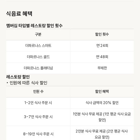
식음료 혜택
멤버십 타입별 레스토랑 할인 횟수
구분
할인 횟수
더파르나스 스마트
연 24회
더파르나스 골드
연 48회
더파르나스 플래티넘
무제한
레스토랑 할인
• 
인원에 따른 식사 할인
인원 수
할인 혜택
1~2인 식사 주문 시
식사 금액의 20% 할인
1인분 식사 무료 제공 (1인 평균 식사 요금 
3~7인 식사 주문 시
할인)
2인분 식사 무료 제공 (2인 평균 식사 
8~19인 식사 주문 시
요금 할인)