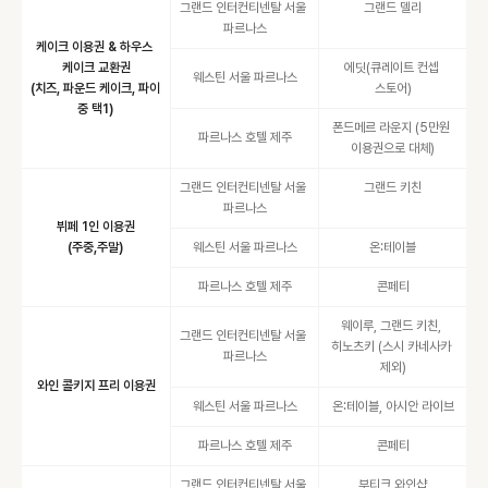
그랜드 인터컨티넨탈 서울 
그랜드 델리
파르나스
케이크 이용권 & 하우스 
케이크 교환권

에딧(큐레이트 컨셉 
웨스틴 서울 파르나스
(치즈, 파운드 케이크, 파이 
스토어)
중 택1)
폰드메르 라운지 (5만원 
파르나스 호텔 제주
이용권으로 대체)
그랜드 인터컨티넨탈 서울 
그랜드 키친
파르나스
뷔페 1인 이용권

(주중,주말)
웨스틴 서울 파르나스
온:테이블
파르나스 호텔 제주
콘페티
웨이루, 그랜드 키친, 
그랜드 인터컨티넨탈 서울 
히노츠키 (스시 카네사카 
파르나스
제외)
와인 콜키지 프리 이용권
웨스틴 서울 파르나스
온:테이블, 아시안 라이브
파르나스 호텔 제주
콘페티
그랜드 인터컨티넨탈 서울 
부티크 와인샵