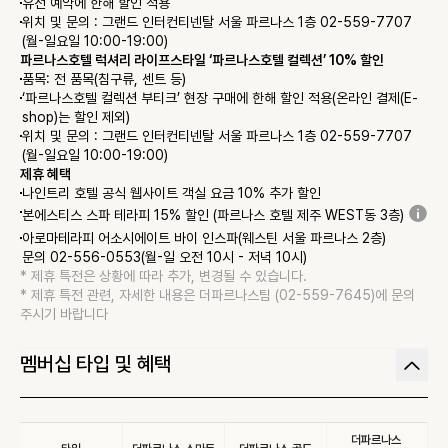
유선 예약에 한해 할인 적용
위치 및 문의 : 그랜드 인터컨티넨탈 서울 파르나스 1층 02-559-7707 
(월-일요일 10:00-19:00)
파르나스호텔 럭셔리 라이프스타일 ‘파르나스호텔 컬렉션’ 10% 할인
품목: 전 품목(침구류, 센트 등)
‘파르나스호텔 컬렉션 부티크’ 현장 구매에 한해 할인 적용(온라인 결제(E-
shop)는 할인 제외)
위치 및 문의 : 그랜드 인터컨티넨탈 서울 파르나스 1층 02-559-7707 
(월-일요일 10:00-19:00)
제휴 혜택
나인트리 호텔 공식 웹사이트 객실 요금 10% 추가 할인
본에스티스 스파 테라피 15% 할인 (파르나스 호텔 제주 WEST동 3층)
아로마테라피 어소시에이트 바이 인스파(웨스틴 서울 파르나스 2층)

문의 02-556-0553(월-일 오전 10시 - 저녁 10시)
* 
제휴 특전은 상황에 따라 추가, 변경될 수 있습니다.
* 
제휴 특전 관련, 자세한 내용은 더파르나스팀 (02-559-7645)에 문의 
주시기 바랍니다
멤버십 타입 및 혜택
더파르나스 