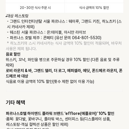
20~30인 식사 주문 시
식사 금액의 10% 할인
대상 레스토랑
- 그랜드 인터컨티넨탈 서울 파르나스 : 웨이루, 그랜드 키친, 히노츠키 (스
시 카네사카 제외)
- 웨스틴 서울 파르나스 : 온:테이블, 아시안 라이브
- 파르나스 호텔 제주 : 콘페티 (유선 문의 064-801-5530)
 * 
히노츠키의 스시 카네사카는 식사 금액의 10% 할인이 적용되며, 바우처 
사용은 제외 됩니다.
음료 할인
위스키, 꼬냑, 와인을 병으로 주문하실 경우 10% 할인 (다른 음료 및 주류 
제외)
로비 라운지 & 바, 그랜드 델리, 더 로그, 에피셀라, 에딧, 폰드메르 라운지, 폰
드메르 바 대상
식음료 이용 금액의 10% 할인(횟수 제한 없이 이용 가능)
기타 혜택
파르나스호텔 하이엔드 플라워 브랜드 ‘efflore(에플로어)’ 10% 할인
품목: 꽃다발, 꽃바구니, 플라워 박스, 센터피스 등(디스플레이 상품, 
레스토랑·객실 컬렉션 상품은 할인 제외)