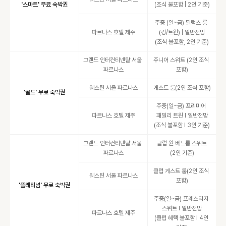
'스마트' 무료 숙박권
(조식 불포함 | 2인 기준)
주중 (일~금) 딜럭스 룸 
파르나스 호텔 제주
(킹/트윈) | 일반전망

(조식 불포함, 2인 기준)
그랜드 인터컨티넨탈 서울 
주니어 스위트 (2인 조식 
파르나스
포함)
웨스틴 서울 파르나스
게스트 룸(2인 조식 포함)
'골드' 무료 숙박권
주중(일~금) 프리미어 
파르나스 호텔 제주
패밀리 트윈 I 일반전망

(조식 불포함 I 3인 기준)
그랜드 인터컨티넨탈 서울 
클럽 원 베드룸 스위트
파르나스
(2인 기준)
클럽 게스트 룸(2인 조식 
웨스틴 서울 파르나스
포함)
'플래티넘' 무료 숙박권
주중(일~금) 프레스티지 
스위트 I 일반전망

파르나스 호텔 제주
(클럽 혜택 불포함 I 4인 